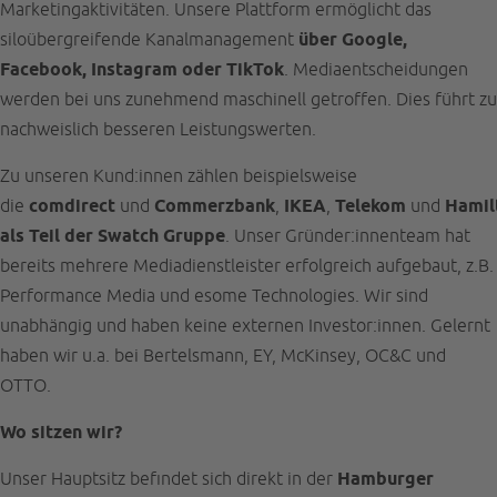
Marketingaktivitäten. Unsere Plattform ermöglicht das
siloübergreifende Kanalmanagement
über Google,
Facebook, Instagram oder TikTok
. Mediaentscheidungen
werden bei uns zunehmend maschinell getroffen. Dies führt zu
nachweislich besseren Leistungswerten.
Zu unseren Kund:innen zählen beispielsweise
die
comdirect
und
Commerzbank
,
IKEA
,
Telekom
und
Hamil
als Teil der Swatch Gruppe
. Unser Gründer:innenteam hat
bereits mehrere Mediadienstleister erfolgreich aufgebaut, z.B.
Performance Media und esome Technologies. Wir sind
unabhängig und haben keine externen Investor:innen. Gelernt
haben wir u.a. bei Bertelsmann, EY, McKinsey, OC&C und
OTTO.
Wo sitzen wir?
Unser Hauptsitz befindet sich direkt in der
Hamburger