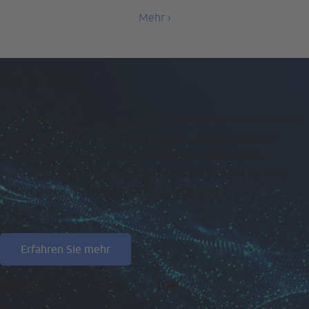
Mehr
›
Technologie
Wir nutzen unsere langjährige Erfahrung und vereinen unsere
Kenntnisse aus erfolgreich etablierten Mediatechnologie-
Unternehmen in einer von Grund auf neu entwickelten
Plattform. Diese folgt einem flexiblen API-First-Ansatz und
setzt auf innovative Optimierungsalgorithmen.
Erfahren Sie mehr
20 Mrd+
10+